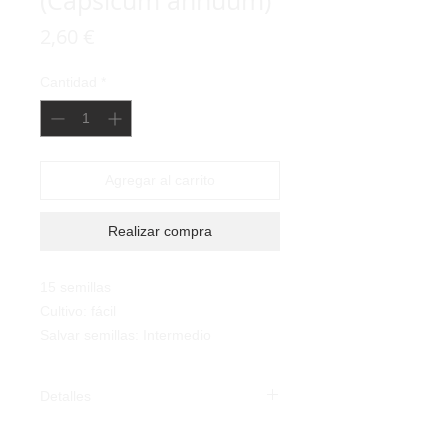
(Capsicum annuum)
Precio
2,60 €
Cantidad
*
Agregar al carrito
Realizar compra
15 semillas
Cultivo: fácil
Salvar semillas: Intermedio
Detalles
Pimiento Doux D’Espagne (Capsicum