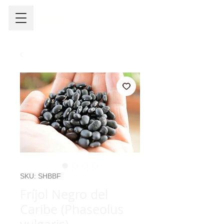
SKU: SHBBF
Fríjol Negro del
Caribe (Phaseolus