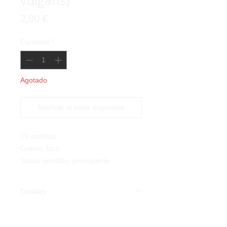
vulgaris)
Precio
2,90 €
Cantidad
*
Agotado
Notificar al estar disponible
15 semillas
Cultivo: fácil
Salvar semillas: principiante
Detalles
Frijol Negro del Caribe (
Phaseolus
vulgaris
):
nativo de una famosa isla