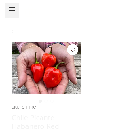
SKU: SHHRC
Chile Picante
Habanero Red