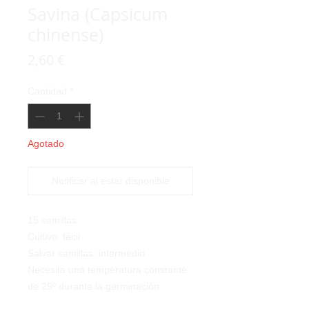
Savina (Capsicum
chinense)
Precio
2,60 €
Cantidad
*
Agotado
Notificar al estar disponible
15 semillas
Cultivo: fácil
Salvar semillas: intermedio
Necesita una temperatura constante
de 25º durante la germinación