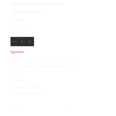
Giant Indian Corn
(Zea mais)
Precio
3,50 €
Cantidad
*
Agotado
Notificar al estar disponible
15 Seeds
Cultivation: Easy
Seed Saving: Expert
Details