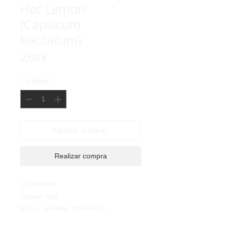
Hot Lemon
(Capsicum
baccatum)
Precio
2,60 €
Cantidad
*
Agregar al carrito
Realizar compra
15 semillas
Cultivo: fácil
Salvar semillas: intermedio