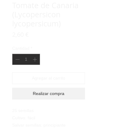
Tomate de Canaria
(Lycopersicon
lycopersicum)
Precio
2,60 €
Cantidad
*
Agregar al carrito
Realizar compra
25 semillas
Cultivo: fácil
Salvar semillas: principiante