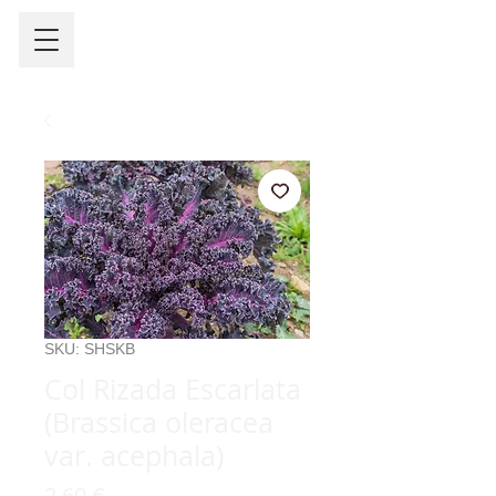
SKU: SHSKB
Col Rizada Escarlata
(Brassica oleracea
var. acephala)
Precio
2,60 €