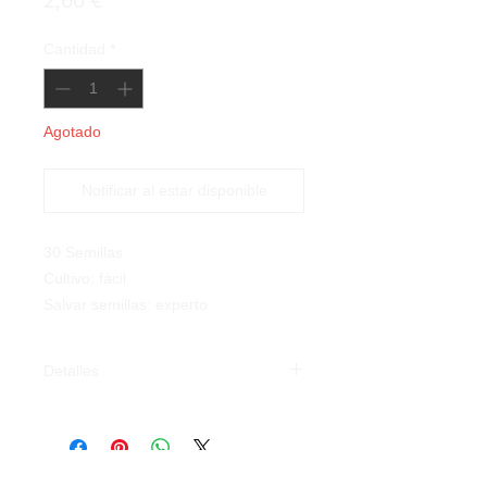
Cantidad
*
Agotado
Notificar al estar disponible
30 Semillas
Cultivo: fácil
Salvar semillas: experto
Detalles
Col Rizada Escarlata (Brassica
oleracea var. acephala):
Brasicácea
muy importante pues
tiene muchas propiedades