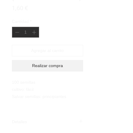
Precio
1,60 €
Cantidad
*
Agregar al carrito
Realizar compra
100 semillas
cultivo: fácil
Salvar semillas: principiantes
Detalles
Tabaco Savoia (Nicotiana tabacum):