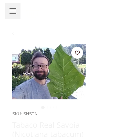
SKU: SHSTN
Tabaco Real Savoia
(Nicotiana tabacum)